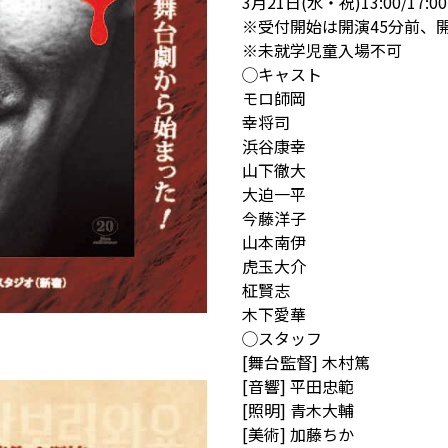
3月21日(水・祝)13:00/17:00
※受付開始は開演45分前、開
※未就学児童入場不可
◯キャスト
モロ師岡
幸将司
浜谷康幸
山下徹大
大迫一平
今藤洋子
山本南伊
虎玉大介
柾賢志
木下愛華
◯スタッフ
[舞台監督] 木村篤
[音響] 平田忠範
[照明] 青木大輔
[美術] 加藤ちか