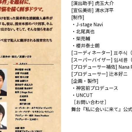
[演出助手] 虎玉大介
[宣伝美術] 清水洋平
[制作]
・J-stage Navi
・北尾真也
・柴亮輔
・櫻井泰士朗
[コーディネーター] 표주식
[スーパーバイザー] 임세륜
[プロデューサー補佐] Nana P
[プロデューサー] 辻本好ニ
[企画・製作]
・神宮前プロデュース
・UNCUT
［お問い合わせ］
舞台『私に会いに来て』公