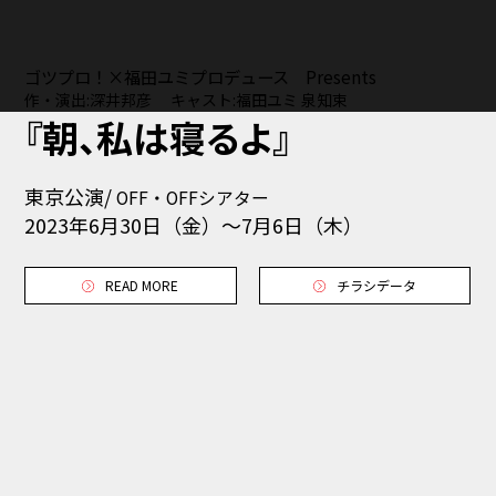
ゴツプロ！×福田ユミプロデュース Presents
作・演出:深井邦彦 キャスト:福田ユミ 泉知束
『朝、私は寝るよ』
東京公演/
OFF・OFFシアター
2023年6月30日（金）〜7月6日（木）
READ MORE
チラシデータ