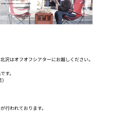
下北沢はオフオフシアターにお越しください。
品です。
笑）
。
みが行われております。