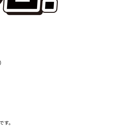
）
です。