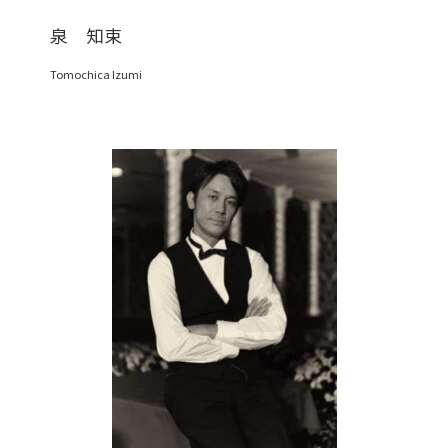
泉 知束
Tomochica Izumi