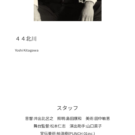
４４北川
Yoshi Kitagawa
スタッフ
音響:井出比呂之 照明:島田康和 美術:田中敏恵
舞台監督:松本仁志 演出助手:山口直子
宣伝美術:柏浩樹(PUNCH 01inc.)