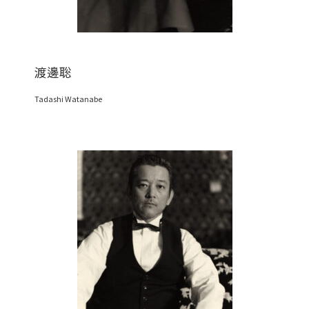
渡邊聡
Tadashi Watanabe